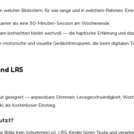
ern welcher Bildschirm, für wie lange und in welchem Rahmen. Ein
ksamer als eine 90-Minuten-Session am Wochenende.
 betrachten bleibt wertvoll — die haptische Erfahrung und das so
in-motorische und visuelle Gedächtnisspuren, die beim digitalen 
und LRS
 gut geeignet — anpassbare Stimmen, Lesegeschwindigkeit, Worthe
) als kostenloser Einstieg.
utzt?
 Brille kein Schummeln ist. LRS-Kinder hören Texte und verarbeit