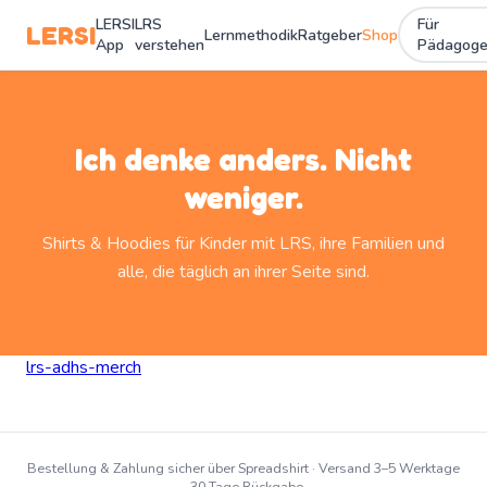
LERSI
LRS
Für
LERSI
Lernmethodik
Ratgeber
Shop
App
verstehen
Pädagog
Ich denke anders. Nicht
weniger.
Shirts & Hoodies für Kinder mit LRS, ihre Familien und
alle, die täglich an ihrer Seite sind.
lrs-adhs-merch
Bestellung & Zahlung sicher über Spreadshirt · Versand 3–5 Werktage
· 30 Tage Rückgabe